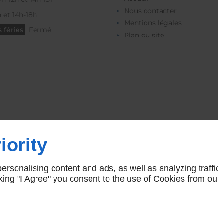
Nous contacter
 et 14h-18h
Mentions légales
 fériés
Fermé
Plan du site
iority
rsonalising content and ads, as well as analyzing traffi
icking "I Agree" you consent to the use of Cookies from ou