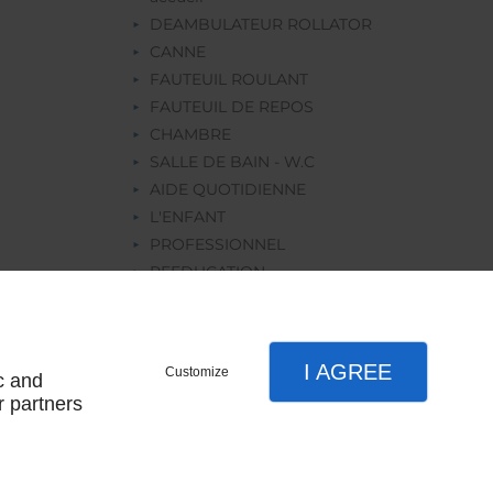
DEAMBULATEUR ROLLATOR
CANNE
FAUTEUIL ROULANT
FAUTEUIL DE REPOS
CHAMBRE
SALLE DE BAIN - W.C
AIDE QUOTIDIENNE
L'ENFANT
PROFESSIONNEL
REEDUCATION
ORTHOPEDIE
LOCATION
I AGREE
Customize
c and
r partners