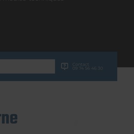
Contact
09 74 56 46 30
rne