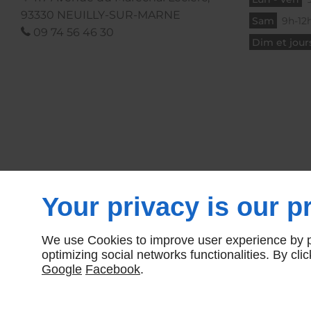
93330
NEUILLY-SUR-MARNE
Sam
9h-12h
09 74 56 46 30
Dim et jours
Your privacy is our pr
We use Cookies to improve user experience by pe
optimizing social networks functionalities. By cl
Google
Facebook
.
Agence web