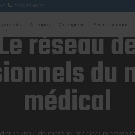
NE
09 74 56 46 30
 produits
À propos
Orthopédie
Sav réparations
Le réseau d
ionnels du 
médical
istributeur de matériel médical, prestatai